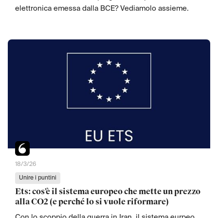
elettronica emessa dalla BCE? Vediamolo assieme.
18/3/26
Unire i puntini
Ets: cos’è il sistema europeo che mette un prezzo
alla CO2 (e perché lo si vuole riformare)
Con lo scoppio della guerra in Iran, il sistema eurpeo