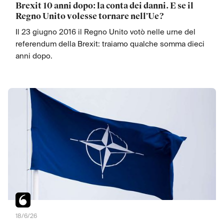
Brexit 10 anni dopo: la conta dei danni. E se il
Regno Unito volesse tornare nell’Ue?
Il 23 giugno 2016 il Regno Unito votò nelle urne del
referendum della Brexit: traiamo qualche somma dieci
anni dopo.
18/6/26