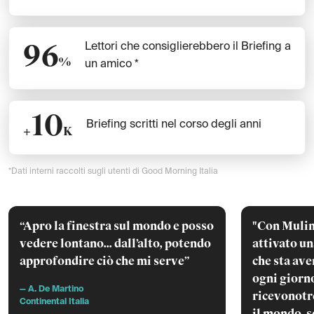
96
Lettori che consiglierebbero il Briefing
a
%
un amico *
10
Briefing scritti nel corso degli anni
+
K
*Dati interni raccolti sugli utenti di Good Morning Italia
“Apro la finestra sul mondo e posso
"Con Muli
vedere lontano... dall’alto, potendo
attivato u
approfondire ciò che mi serve”
che sta av
ogni giorno 
— A. De Martino
ricevonotr
Continental Italia
il mondo, 