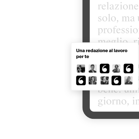
Provalo ora
Unisciti a migliaia di lettori
soddisfatti