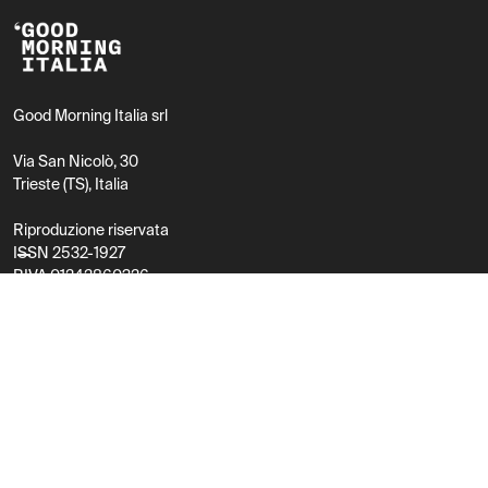
Good Morning Italia srl
Via San Nicolò, 30
Trieste (TS), Italia
Riproduzione riservata
ISSN 2532-1927
P.IVA 01242860326
Contatti
mail@goodmorningitalia.it
Facebook
Instagram
X
LinkedIn
Substack