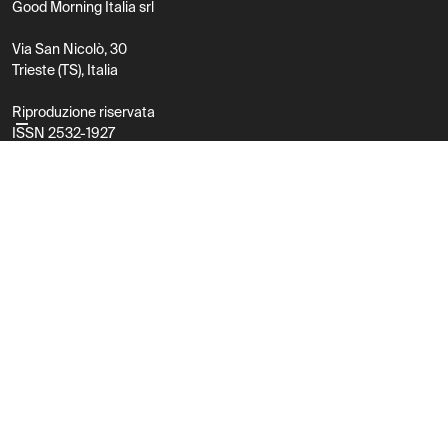
Good Morning Italia srl
Via San Nicolò, 30
Trieste (TS), Italia
Riproduzione riservata
ISSN 2532-1927
P.IVA 01242860326
Contatti
mail@goodmorningitalia.it
Facebook
Instagram
X
LinkedIn
Substack
Sitemap
Briefing
About