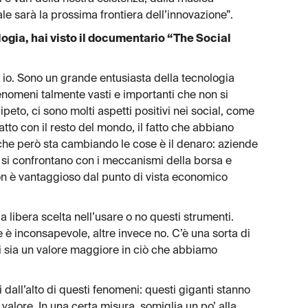
ale sarà la prossima frontiera dell’innovazione”.
logia, hai visto il documentario “The Social
 io. Sono un grande entusiasta della tecnologia
enomeni talmente vasti e importanti che non si
ipeto, ci sono molti aspetti positivi nei social, come
atto con il resto del mondo, il fatto che abbiano
 che però sta cambiando le cose è il denaro: aziende
si confrontano con i meccanismi della borsa e
on è vantaggioso dal punto di vista economico
 libera scelta nell’usare o no questi strumenti.
te è inconsapevole, altre invece no. C’è una sorta di
i sia un valore maggiore in ciò che abbiamo
all’alto di questi fenomeni: questi giganti stanno
lore. In una certa misura, somiglia un po’ alla