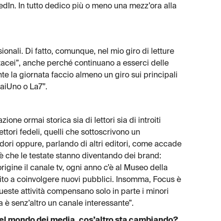
dIn. In tutto dedico più o meno una mezz’ora alla
onali. Di fatto, comunque, nel mio giro di letture
artacei”, anche perché continuano a esserci delle
te la giornata faccio almeno un giro sui principali
RaiUno o La7”.
ione ormai storica sia di lettori sia di introiti
ettori fedeli, quelli che sottoscrivono un
ri oppure, parlando di altri editori, come accade
 è che le testate stanno diventando dei brand:
gine il canale tv, ogni anno c’è al Museo della
ito a coinvolgere nuovi pubblici. Insomma, Focus è
ueste attività compensano solo in parte i minori
ma è senz’altro un canale interessante”.
del mondo dei media, cos’altro sta cambiando?