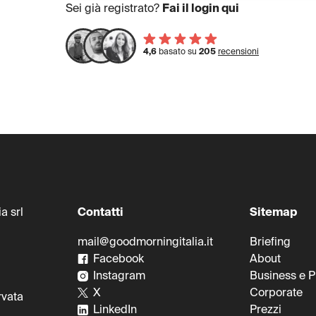
Sei già registrato?
Fai il login qui
4,6
basato su
205
recensioni
a srl
Contatti
Sitemap
mail@goodmorningitalia.it
Briefing
0
Facebook
About
Instagram
Business e 
X
Corporate
rvata
LinkedIn
Prezzi