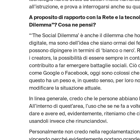
all’istruzione, e prova a interrogarsi anche su qu
A proposito di rapporto con la Rete e la tecno
Dilemma”? Cosa ne pensi?
“‘The Social Dilemma’ è anche il dilemma che ho
digitale, ma sono dell’idea che siano ormai dei f
possono dipingere in termini di ‘bianco o nero’. R
i creators, la possibilità di essere sempre in cont
contribuito a far emergere battaglie sociali. Ciò
come Google o Facebook, oggi sono colossi che 
questo ha un peso e, in questo senso, per loro n
modificare la situazione attuale.
In linea generale, credo che le persone abbiano la
All’interno di quest’area, l’uso che se ne fa a vol
dare e avere ed, evidentemente, riteniamo che c
usandoli invece che rinunciandovi.
Personalmente non credo nella regolamentazioni d
vincendo perché evidentemente portano grande va