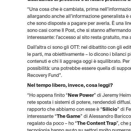
“Una cosa che è cambiata, prima nell’informazion
allargando anche all’informazione generalista è c
che sono disposte a pagare per averla. È una li
sono casi come Il Post, che si stanno affermando
interessante: l’accesso al sito resta gratuito, m
Dall’altra ci sono gli OTT: nel dibattito con gli 
le parti, ma obiettivamente – lo dicono i bilanci p
contenuti e chi li aggrega oggi è squilibrato. Pe
possibilità: una potrebbe essere quella di support
Recovery Fund”.
Nel tempo libero, invece, cosa leggi?
“Ho appena finito “
New Power
” di Jeremy Heim
rete sposta i sistemi di potere, rendendoli diffus
rapporto che abbiamo con esse è “
Silicio
” di F
interessante “
The Game
” di Alessandro Baricco.
regalato da poco – ho “
The Content Trap
”, che 
tecnologia hanno avuto su settori molto numerosi 