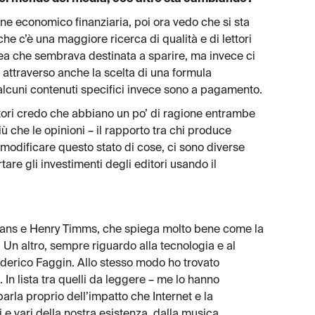
e economico finanziaria, poi ora vedo che si sta
he c’è una maggiore ricerca di qualità e di lettori
nea che sembrava destinata a sparire, ma invece ci
 attraverso anche la scelta di una formula
a alcuni contenuti specifici invece sono a pagamento.
editori credo che abbiano un po’ di ragione entrambe
iù che le opinioni – il rapporto tra chi produce
r modificare questo stato di cose, ci sono diverse
are gli investimenti degli editori usando il
ans e Henry Timms, che spiega molto bene come la
i. Un altro, sempre riguardo alla tecnologia e al
ederico Faggin. Allo stesso modo ho trovato
 In lista tra quelli da leggere – me lo hanno
parla proprio dell’impatto che Internet e la
e vari della nostra esistenza, dalla musica