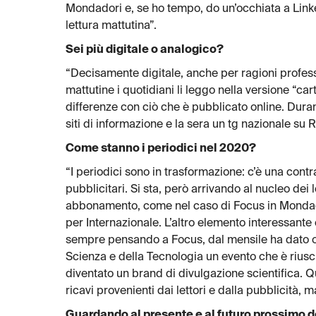
Mondadori e, se ho tempo, do un’occhiata a Linke
lettura mattutina”.
Sei più digitale o analogico?
“Decisamente digitale, anche per ragioni professi
mattutine i quotidiani li leggo nella versione “c
differenze con ciò che è pubblicato online. Duran
siti di informazione e la sera un tg nazionale su 
Come stanno i periodici nel 2020?
“I periodici sono in trasformazione: c’è una contraz
pubblicitari. Si sta, però arrivando al nucleo dei l
abbonamento, come nel caso di Focus in Mondado
per Internazionale. L’altro elemento interessante
sempre pensando a Focus, dal mensile ha dato ori
Scienza e della Tecnologia un evento che è riusc
diventato un brand di divulgazione scientifica. Q
ricavi provenienti dai lettori e dalla pubblicità, 
Guardando al presente e al futuro prossimo 