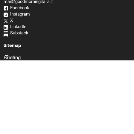
mail@goodmorningitalia.it
Facebook
Instagram
X
LinkedIn
Substack
Sitemap
Briefing
About
Business e PMI
Corporate
Prezzi
Ebook
Blog
Supporto
Regala GMI
Coupon
Carta Giovani Nazionale