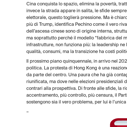
Cina conquista lo spazio, elimina la povertà, tra
invece la strada appare in salita, le sfide sempre
elettorale, questo toglierà pressione. Ma è chia
più di Trump, identifica Pechino come il vero rival
dell’ascesa cinese sono di origine interna, strutt
ma soprattutto perché il modello “fabbrica del m
infrastrutture, non funziona più: la leadership ne
qualità, consumi, ma la transizione ha costi politi
Il prossimo piano quinquennale, in arrivo nel 2020,
politica. La protesta di Hong Kong è una reazione
da parte del centro. Una paura che ha già contagi
riunificata, ma dove nelle elezioni presidenziali
contrari alla prospettiva. Di fronte alle sfide, la r
accentramento, più controllo, più censura, il Par
sostengono sia il vero problema, per lui è l’unica
–