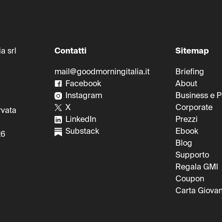
a srl
Contatti
Sitemap
mail@goodmorningitalia.it
Briefing
0
Facebook
About
Instagram
Business e 
X
Corporate
rvata
LinkedIn
Prezzi
Substack
Ebook
26
Blog
Supporto
Regala GMI
Coupon
Carta Giovan