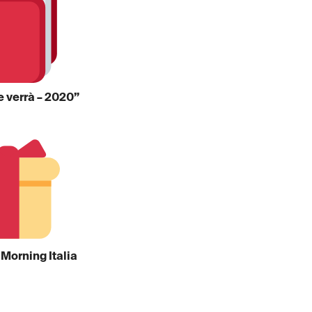
he verrà – 2020”
 Morning Italia