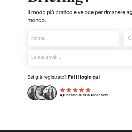
Il modo più pratico e veloce per rimanere a
mondo.
Sei già registrato?
Fai il login qui
4,6
basato su
205
recensioni