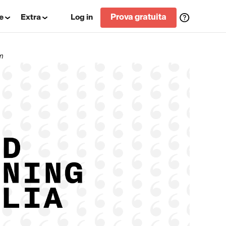
e
Extra
Log in
Prova gratuita
om