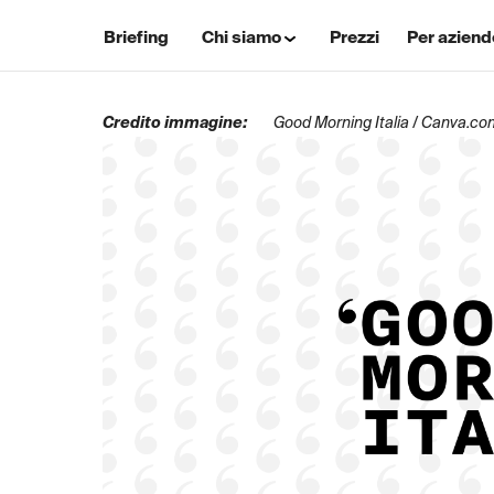
Briefing
Chi siamo
Prezzi
Per aziend
Credito immagine:
Good Morning Italia / Canva.c