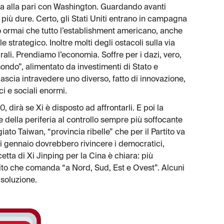
tta alla pari con Washington. Guardando avanti
 più dure. Certo, gli Stati Uniti entrano in campagna
ro ormai che tutto l’establishment americano, anche
e strategico. Inoltre molti degli ostacoli sulla via
urali. Prendiamo l’economia. Soffre per i dazi, vero,
ondo”, alimentato da investimenti di Stato e
 lascia intravedere uno diverso, fatto di innovazione,
ci e sociali enormi.
 dirà se Xi è disposto ad affrontarli. E poi la
 della periferia al controllo sempre più soffocante
ato Taiwan, “provincia ribelle” che per il Partito va
 di gennaio dovrebbero rivincere i democratici,
icetta di Xi Jinping per la Cina è chiara: più
tito che comanda “a Nord, Sud, Est e Ovest”. Alcuni
 soluzione.