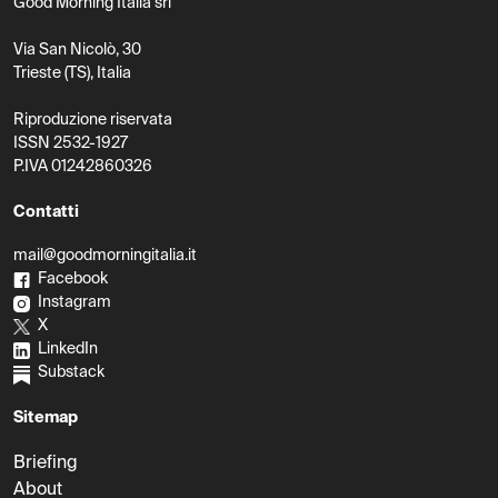
Good Morning Italia srl
Via San Nicolò, 30
Trieste (TS), Italia
Riproduzione riservata
ISSN 2532-1927
P.IVA 01242860326
Contatti
mail@goodmorningitalia.it
Facebook
Instagram
X
LinkedIn
Substack
Sitemap
Briefing
About