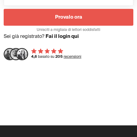
Provalo ora
Unisciti a migliaia di lettori soddisfatti
Sei già registrato?
Fai il login qui
4,6
basato su
205
recensioni