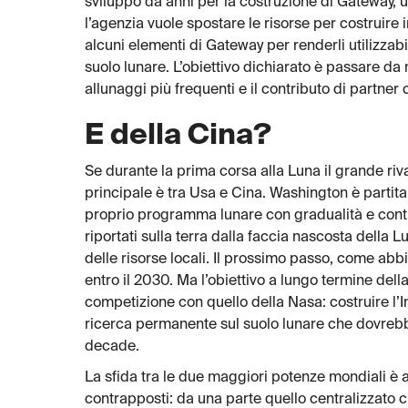
sviluppo da anni per la costruzione di Gateway, u
l’agenzia vuole spostare le risorse per costruire 
alcuni elementi di Gateway per renderli utilizzab
suolo lunare. L’obiettivo dichiarato è passare da
allunaggi più frequenti e il contributo di partner 
E della Cina?
Se durante la prima corsa alla Luna il grande riva
principale è tra Usa e Cina. Washington è partita 
proprio programma lunare con gradualità e contin
riportati sulla terra dalla faccia nascosta della Lu
delle risorse locali. Il prossimo passo, come abb
entro il 2030. Ma l’obiettivo a lungo termine dell
competizione con quello della Nasa: costruire l’
ricerca permanente sul suolo lunare che dovrebb
decade.
La sfida tra le due maggiori potenze mondiali è
contrapposti: da una parte quello centralizzato 