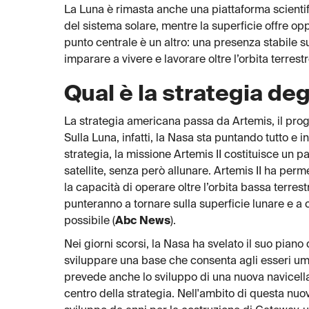
La Luna è rimasta anche una piattaforma scientif
del sistema solare, mentre la superficie offre oppo
punto centrale è un altro: una presenza stabile s
imparare a vivere e lavorare oltre l’orbita terrestr
Qual è la strategia degl
La strategia americana passa da Artemis, il pro
Sulla Luna, infatti, la Nasa sta puntando tutto e i
strategia, la missione Artemis II costituisce un p
satellite, senza però allunare. Artemis II ha perme
la capacità di operare oltre l’orbita bassa terr
punteranno a tornare sulla superficie lunare e a
possibile (
Abc News
).
Nei giorni scorsi, la Nasa ha svelato il suo piano 
sviluppare una base che consenta agli esseri umani
prevede anche lo sviluppo di una nuova navicell
centro della strategia. Nell'ambito di questa nuov