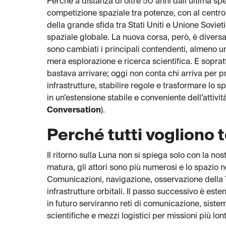
Perché a distanza di oltre 50 anni dall’ultima spe
competizione spaziale tra potenze, con al centro 
della grande sfida tra Stati Uniti e Unione Sovieti
spaziale globale. La nuova corsa, però, è divers
sono cambiati i principali contendenti, almeno un
mera esplorazione e ricerca scientifica. E soprat
bastava arrivare; oggi non conta chi arriva per p
infrastrutture, stabilire regole e trasformare lo sp
in un’estensione stabile e conveniente dell’attivit
Conversation
).
Perché tutti vogliono 
Il ritorno sulla Luna non si spiega solo con la nos
matura, gli attori sono più numerosi e lo spazio 
Comunicazioni, navigazione, osservazione della 
infrastrutture orbitali. Il passo successivo è es
in futuro serviranno reti di comunicazione, sistem
scientifiche e mezzi logistici per missioni più lon