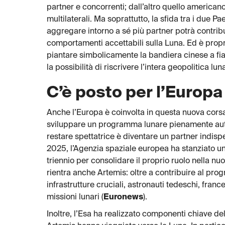
partner e concorrenti; dall’altro quello american
multilaterali. Ma soprattutto, la sfida tra i due Pa
aggregare intorno a sé più partner potrà contrib
comportamenti accettabili sulla Luna. Ed è prop
piantare simbolicamente la bandiera cinese a fian
la possibilità di riscrivere l’intera geopolitica l
C’è posto per l’Europa e
Anche l’Europa è coinvolta in questa nuova corsa
sviluppare un programma lunare pienamente aut
restare spettatrice è diventare un partner indispe
2025, l’Agenzia spaziale europea ha stanziato un 
triennio per consolidare il proprio ruolo nella n
rientra anche Artemis: oltre a contribuire al p
infrastrutture cruciali, astronauti tedeschi, franc
missioni lunari (
Euronews
).
Inoltre, l’Esa ha realizzato componenti chiave dell