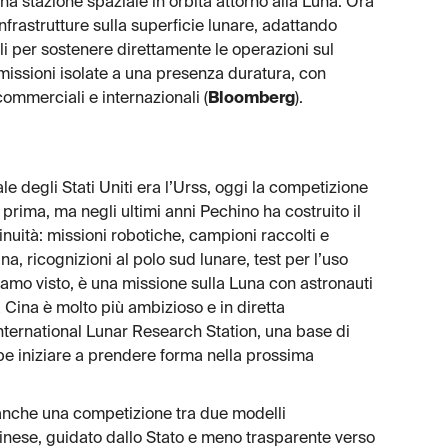
na stazione spaziale in orbita attorno alla Luna. Ora
infrastrutture sulla superficie lunare, adattando
ili per sostenere direttamente le operazioni sul
 missioni isolate a una presenza duratura, con
commerciali e internazionali (
Bloomberg
).
le degli Stati Uniti era l’Urss, oggi la competizione
prima, ma negli ultimi anni Pechino ha costruito il
uità: missioni robotiche, campioni raccolti e
na, ricognizioni al polo sud lunare, test per l’uso
iamo visto, è una missione sulla Luna con astronauti
a Cina è molto più ambizioso e in diretta
International Lunar Research Station, una base di
e iniziare a prendere forma nella prossima
 anche una competizione tra due modelli
cinese, guidato dallo Stato e meno trasparente verso