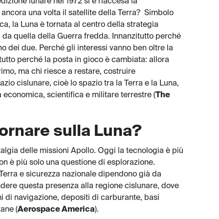
dizione lunare nel 1972 si è riaccesa la
ancora una volta il satellite della Terra? Simbolo
ca, la Luna è tornata al centro della strategia
a da quella della Guerra fredda. Innanzitutto perché
o dei due. Perché gli interessi vanno ben oltre la
tutto perché la posta in gioco è cambiata: allora
rimo, ma chi riesce a restare, costruire
azio cislunare, cioè lo spazio tra la Terra e la Luna,
à economica, scientifica e militare terrestre (
The
tornare sulla Luna?
talgia delle missioni Apollo. Oggi la tecnologia è più
non è più solo una questione di esplorazione.
Terra e sicurezza nazionale dipendono già da
tendere questa presenza alla regione cislunare, dove
i di navigazione, depositi di carburante, basi
tane (
Aerospace America
).