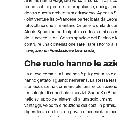
Artemis hanno viaggiato verso la Luna. In partic
responsabile per fornire propulsione, energia, con
dentro questa architettura attraverso l’Agenzia 
(joint venture italo-francese partecipata da Leon
fotovoltaici che alimentano Orion e le unità di co
Alenia Space ha partecipato a sottosistemi essen
della navicella dal Centro spaziale del Fucino e
costruire una costellazione satellitare attorno al
navigazione (
Fondazione Leonardo
).
Che ruolo hanno le az
La nuova corsa alla Luna non è più gestita solo d
hanno gettato il guanto nell’arena. La stessa Na
a un ecosistema commerciale lunare, con aziende 
tecnologie di superficie e servizi. SpaceX e Blue 
nello sviluppo dei sistemi di allunaggio umano. Il
vantaggi, velocità e riduzione dei costi in primis,
dipendenza da fornitori privati e necessità di co