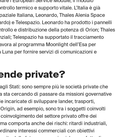
olare l’European Service Module, il modulo
trollo termico e supporto vitale. L’Italia è già
Spaziale Italiana, Leonardo, Thales Alenia Space
ardo) e Telespazio. Leonardo ha prodotto i pannelli
ntrollo e distribuzione della potenza di Orion; Thales
ziali; Telespazio ha supportato il tracciamento
 lavora al programma Moonlight dell’Esa per
la Luna per fornire servizi di comunicazioni e
iende private?
agli Stati: sono sempre più le società private che
sa sta cercando di passare da missioni governative
incaricate di sviluppare lander, trasporti,
Origin, ad esempio, sono tra i soggetti coinvolti
 coinvolgimento del settore privato offre dei
 ma comporta anche dei rischi: ritardi industriali,
ordinare interessi commerciali con obiettivi