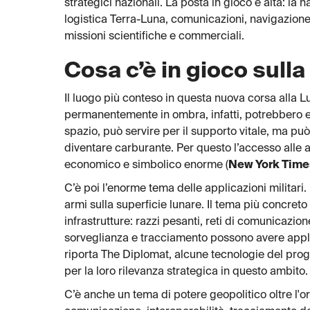
strategici nazionali. La posta in gioco è alta: la 
logistica Terra-Luna, comunicazioni, navigazione,
missioni scientifiche e commerciali.
Cosa c’è in gioco sull
Il luogo più conteso in questa nuova corsa alla Lun
permanentemente in ombra, infatti, potrebbero es
spazio, può servire per il supporto vitale, ma 
diventare carburante. Per questo l’accesso alle 
economico e simbolico enorme (
New York Time
C’è poi l’enorme tema delle applicazioni militar
armi sulla superficie lunare. Il tema più concreto 
infrastrutture: razzi pesanti, reti di comunicazion
sorveglianza e tracciamento possono avere applica
riporta The Diplomat, alcune tecnologie del pro
per la loro rilevanza strategica in questo ambito.
C’è anche un tema di potere geopolitico oltre l'or