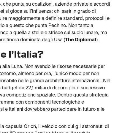
o, che punta su coalizioni, aziende private e accordi
esi si gioca sull’influenza: chi sarà in grado di
uire maggiormente a definire standard, protocolli e
rio a questo che punta Pechino. Non tanto a
co a quella a stelle e strisce sul suolo lunare, ma
unare finora dominata dagli Usa (
The Diplomat
).
 l’Italia?
 alla Luna. Non avendo le risorse necessarie per
onomo, almeno per ora, l’unico modo per non
nsabile nelle grandi architetture internazionali. Nel
budget da 22,1 miliardi di euro per il successivo
uova competizione spaziale. Dentro questa strategia
rogramma con componenti tecnologiche e
esi e italiani dovrebbero partecipare in futuro alle
a capsula Orion, il veicolo con cui gli astronauti di